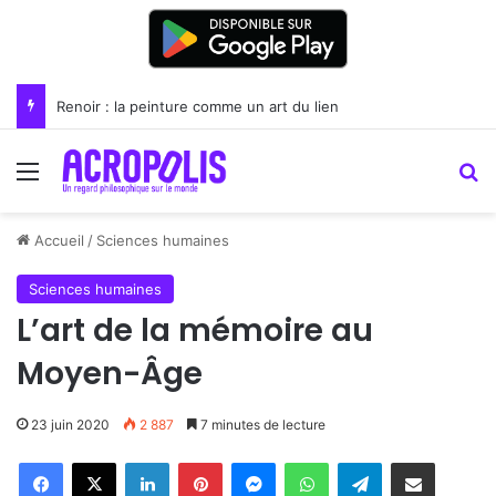
Renoir : la peinture comme un art du lien
Menu
R
Accueil
/
Sciences humaines
Sciences humaines
L’art de la mémoire au
Moyen-Âge
23 juin 2020
2 887
7 minutes de lecture
Linkedin
Pinterest
Messenger
WhatsApp
Telegram
Partager par email