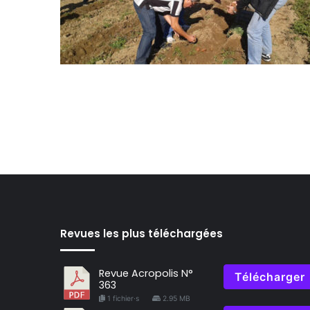
Revues les plus téléchargées
Revue Acropolis N°
Télécharger
363
1 fichier·s
2.95 MB