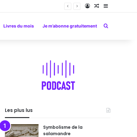
Connexion
Article Aléatoire
Sidebar (barr
Rechercher
Livres du mois
Je m’abonne gratuitement
Les plus lus
Symbolisme de la
salamandre