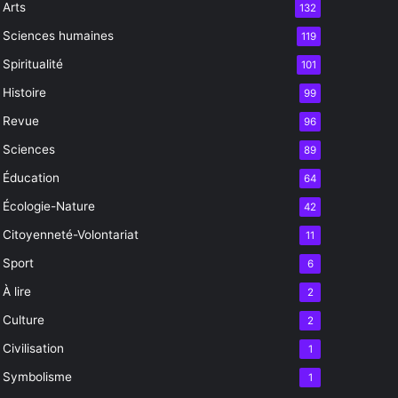
Arts
132
Sciences humaines
119
Spiritualité
101
Histoire
99
Revue
96
Sciences
89
Éducation
64
Écologie-Nature
42
Citoyenneté-Volontariat
11
Sport
6
À lire
2
Culture
2
Civilisation
1
Symbolisme
1