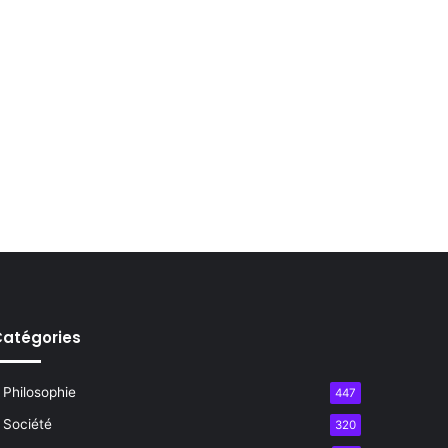
atégories
Philosophie
447
Société
320