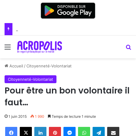
Renoir : la peinture comme un art du lien
Menu
R
Accueil
/
Citoyenneté-Volontariat
Citoyenneté-Volontariat
Pour être un bon volontaire il
faut…
1 juin 2015
1 990
Temps de lecture 1 minute
Linkedin
Pinterest
Messenger
WhatsApp
Telegram
Partager par email