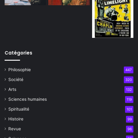
Catégories
Philosophie
447
Société
320
Arts
132
Sciences humaines
119
Spiritualité
101
Histoire
99
Revue
96