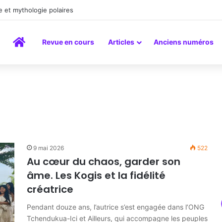
a peinture comme un art du lien
Accueil
Revue en cours
Articles
Anciens numéros
9 mai 2026
522
Au cœur du chaos, garder son
âme. Les Kogis et la fidélité
créatrice
Pendant douze ans, l’autrice s’est engagée dans l’ONG
Tchendukua-Ici et Ailleurs, qui accompagne les peuples