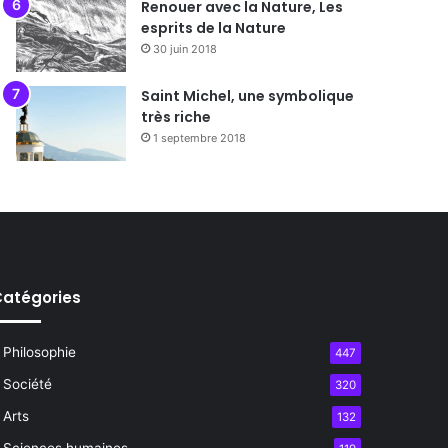
Renouer avec la Nature, Les
esprits de la Nature
30 juin 2018
Saint Michel, une symbolique
très riche
1 septembre 2018
atégories
Philosophie
447
Société
320
Arts
132
Sciences humaines