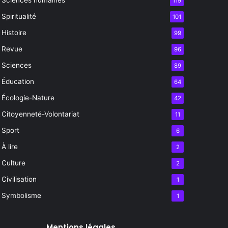
119
Spiritualité
101
Histoire
99
Revue
96
Sciences
89
Éducation
64
Écologie-Nature
42
Citoyenneté-Volontariat
11
Sport
6
À lire
2
Culture
2
Civilisation
1
Symbolisme
1
Mentions légales