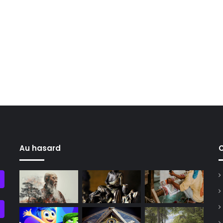
Au hasard
C