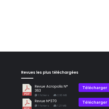
Revues les plus téléchargées
Revue Acropolis N°
Télécharger
363
1 fichier·s
2.95 MB
Revue N°370
Télécharger
1 fichier·s
1.21 MB