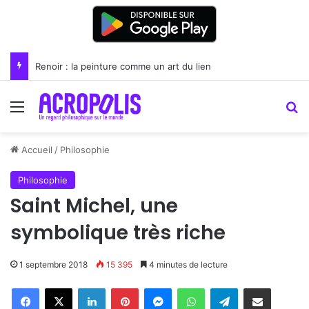
Renoir : la peinture comme un art du lien
Menu
R
Accueil
/
Philosophie
Philosophie
Saint Michel, une
symbolique très riche
1 septembre 2018
15 395
4 minutes de lecture
Linkedin
Pinterest
Messenger
WhatsApp
Telegram
Partager par email