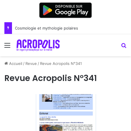
Renoir : la peinture comme un art du lien
Menu
R
Accueil
/
Revue
/
Revue Acropolis N°341
Revue Acropolis N°341