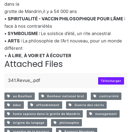
dans la
grotte de Mandrin,il y a 54 000 ans
•
SPIRITUALITÉ - VACCIN PHILOSOPHIQUE POUR L’ÂME
:
face à nos contrariétés
•
SYMBOLISME
:
Le solstice d’été, un rite ancestral
•
ARTS :
La philosophie de l’Art nouveau, pour un monde
différent
•
À LIRE
,
À
VOIR ET À ÉCOUTER
Attached Files
341.Revue_.pdf
Télécharger
au Bouthan
Bonheur national brut
contrariété
éduc
effondrement
Guerre des récits
homo sapiens dans la grotte de Mandrin
management
origine du langage
philosophie
prendre de la hauteur
Rapport Meadows