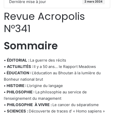
Dernière mise à jour
2 mars 2024
Revue Acropolis
N°341
Sommaire
•
ÉDITORIAL
:
La guerre des récits
•
ACTUALIT
É
S
:
Il y a 50 ans... le Rapport Meadows
•
ÉDUCATION
:
L’éducation au Bhoutan à la lumière du
Bonheur national brut
•
HISTOIRE
:
L’origine du langage
•
PHILOSOPHIE
:
La philosophie au service de
l’enseignement du management
•
PHILOSOPHIE
À VIVRE
:
Le cancer du séparatisme
•
SCIENCES
:
Découverte de traces d’ « Homo sapiens »