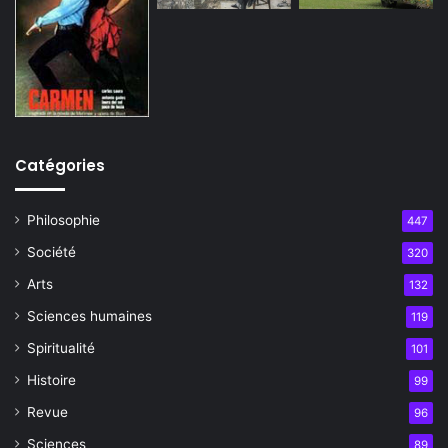
Catégories
Philosophie
447
Société
320
Arts
132
Sciences humaines
119
Spiritualité
101
Histoire
99
Revue
96
Sciences
89