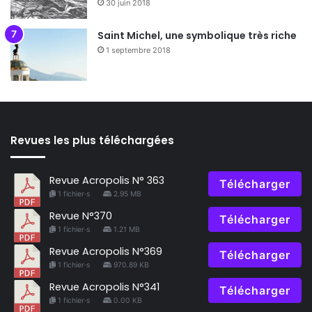
30 juin 2018
Saint Michel, une symbolique très riche
1 septembre 2018
Revues les plus téléchargées
Revue Acropolis N° 363
Télécharger
1 fichier·s
2.95 MB
Revue N°370
Télécharger
1 fichier·s
1.21 MB
Revue Acropolis N°369
Télécharger
1 fichier·s
970.89 KB
Revue Acropolis N°341
Télécharger
1 fichier·s
0.00 KB