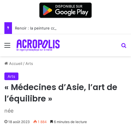
Renoir : la peinture comme un art du lien
Menu
R
Accueil
/
Arts
Arts
« Médecines d’Asie, l’art de
l’équilibre »
née
18 août 2023
1 884
6 minutes de lecture