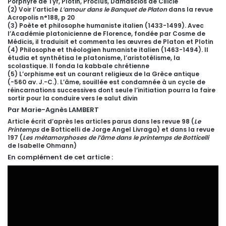
Porphyre de Tyr, Plotin, Proclus, Damascios de Cilicie
(2) Voir l’article
L’amour dans le Banquet de Platon
dans la revue
Acropolis n°188, p 20
(3) Poète et philosophe humaniste italien (1433-1499). Avec
l’Académie platonicienne de Florence, fondée par Cosme de
Médicis, il traduisit et commenta les œuvres de Platon et Plotin
(4) Philosophe et théologien humaniste italien (1463-1494). Il
étudia et synthétisa le platonisme, l’aristotélisme, la
scolastique. Il fonda la kabbale chrétienne
(5) L’orphisme est un courant religieux de la Grèce antique
(-560 av. J.-C.). L’âme, souillée est condamnée à un cycle de
réincarnations successives dont seule l’initiation pourra la faire
sortir pour la conduire vers le salut divin
Par Marie-Agnès LAMBERT
Article écrit d’après les articles parus dans les revue 98 (
Le
Printemps
de Botticelli de Jorge Angel Livraga) et dans la revue
197 (
Les métamorphoses de l’âme dans le printemps de Botticelli
de Isabelle Ohmann)
En complément de cet article :