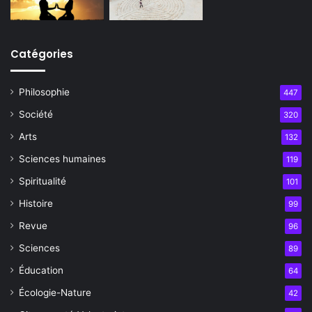
Catégories
Philosophie
447
Société
320
Arts
132
Sciences humaines
119
Spiritualité
101
Histoire
99
Revue
96
Sciences
89
Éducation
64
Écologie-Nature
42