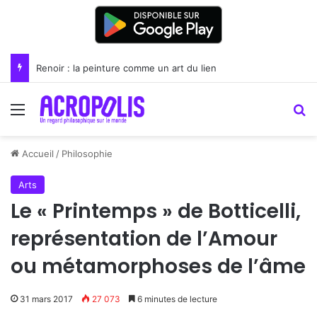
Florence et l’Académie néoplatonicienne
Menu
R
Accueil
/
Philosophie
Arts
Le « Printemps » de Botticelli,
représentation de l’Amour
ou métamorphoses de l’âme
31 mars 2017
27 073
6 minutes de lecture