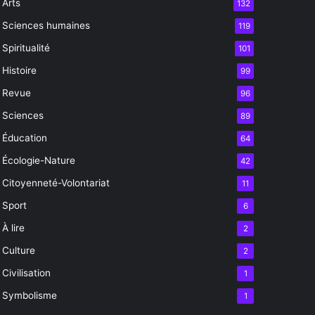
Arts
132
Sciences humaines
119
Spiritualité
101
Histoire
99
Revue
96
Sciences
89
Éducation
64
Écologie-Nature
42
Citoyenneté-Volontariat
11
Sport
6
À lire
2
Culture
2
Civilisation
1
Symbolisme
1