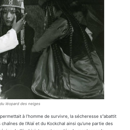
du léopard des neiges
ermettait à l’homme de survivre, la sécheresse s’’abattit
 chaînes de l’Alaï et du Kockchal ainsi qu’une partie des