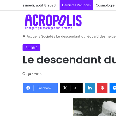
samedi, août 8 2026
Dernières Parutions
Renoir : la 
Accueil
/
Société
/
Le descendant du léopard des neige
Société
Le descendant du
1 juin 2015
Linkedin
Pinte
Facebook
X