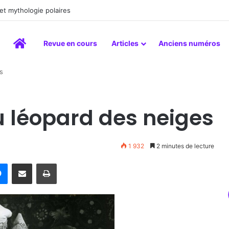
peinture comme un art du lien
Accueil
Revue en cours
Articles
Anciens numéros
s
 léopard des neiges
1 932
2 minutes de lecture
rest
Messenger
Partager par email
Imprimer