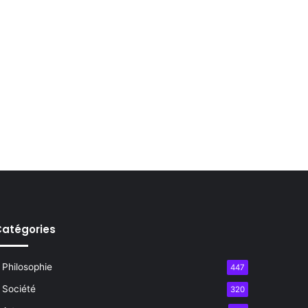
atégories
Philosophie
447
Société
320