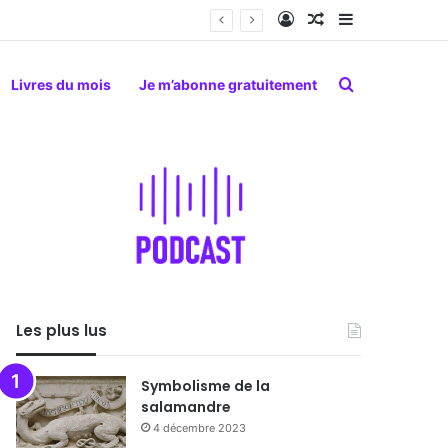
Connexion
Article Aléatoire
Sidebar (barr
Rechercher
Livres du mois
Je m’abonne gratuitement
Les plus lus
Symbolisme de la
salamandre
4 décembre 2023