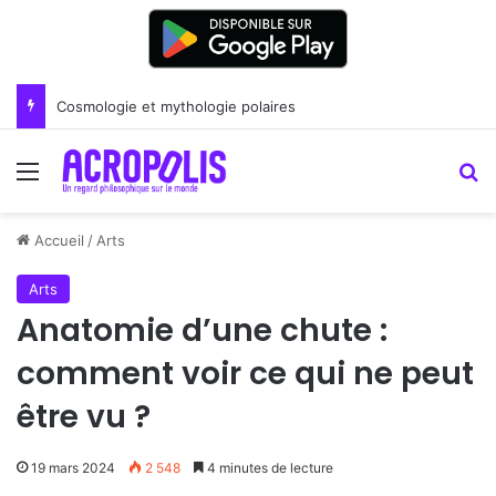
Cosmologie et mythologie polaires
Menu
R
Accueil
/
Arts
Arts
Anatomie d’une chute :
comment voir ce qui ne peut
être vu ?
19 mars 2024
2 548
4 minutes de lecture