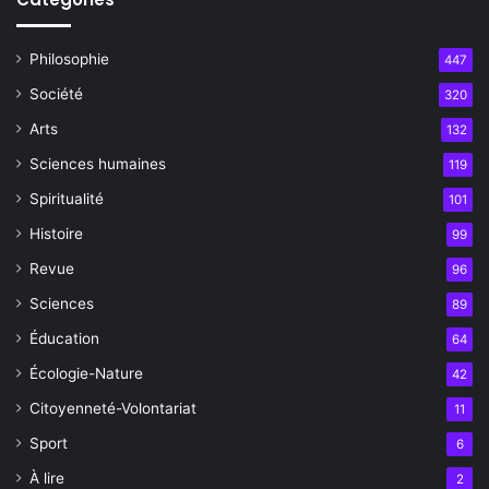
Philosophie
447
Société
320
Arts
132
Sciences humaines
119
Spiritualité
101
Histoire
99
Revue
96
Sciences
89
Éducation
64
Écologie-Nature
42
Citoyenneté-Volontariat
11
Sport
6
À lire
2