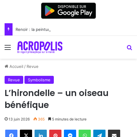
Renoir : la peinture comme un art du lien
Menu
R
Accueil
/
Revue
Revue
Symbolisme
L’hirondelle – un oiseau
bénéfique
13 juin 2026
365
5 minutes de lecture
Linkedin
Pinterest
Messenger
WhatsApp
Telegram
Partager par email