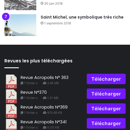
30 juin 2018
Saint Michel, une symbolique très riche
1 septembre 2018
Revues les plus téléchargées
Revue Acropolis N° 363
Télécharger
1 fichier·s
2.95 MB
Revue N°370
Télécharger
1 fichier·s
1.21 MB
Revue Acropolis N°369
Télécharger
1 fichier·s
970.89 KB
Revue Acropolis N°341
Télécharger
1 fichier·s
0.00 KB