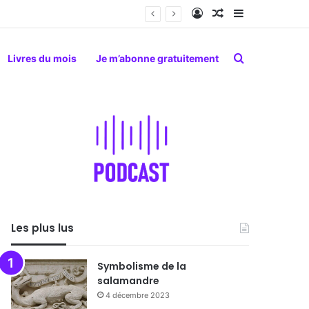
Connexion
Article Aléatoire
Sidebar (barr
Rechercher
Livres du mois
Je m’abonne gratuitement
Les plus lus
Symbolisme de la
salamandre
4 décembre 2023