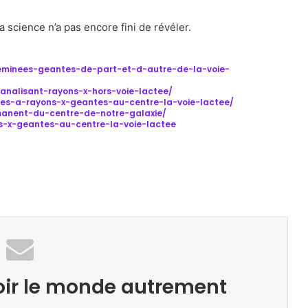
a science n’a pas encore fini de révéler.
heminees-geantes-de-part-et-d-autre-de-la-voie-
analisant-rayons-x-hors-voie-lactee/
ees-a-rayons-x-geantes-au-centre-la-voie-lactee/
manent-du-centre-de-notre-galaxie/
ns-x-geantes-au-centre-la-voie-lactee
oir le monde autrement