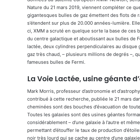
Nature du 21 mars 2019, viennent compléter ce que l
gigantesques bulles de gaz émettent des flots de r
s’étendent sur plus de 20.000 années-lumière. Elles
ci, XMM a scruté en quelque sorte la base de ces b
du centre galactique et aboutissant aux bulles de F
lactée, deux cylindres perpendiculaires au disque 
gaz très chaud, – plusieurs millions de degrés –, 
fameuses bulles de Fermi.
La Voie Lactée, usine géante d
Mark Morris, professeur d’astronomie et d’astrophys
contribué à cette recherche, publiée le 21 mars da
cheminées sont des bouches d’évacuation de toute l’
Toutes les galaxies sont des usines géantes formant
considérablement – d’une galaxie à l’autre et mêm
permettant d’étouffer le taux de production d’étoiles
noir très lourd qui se cache au centre d’une galaxi