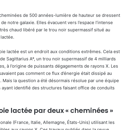
heminées de 500 années-lumière de hauteur se dressent
e de notre galaxie. Elles évacuent vers l’espace l’intense
très chaud libéré par le trou noir supermassif situé au
 lactée.
oie lactée est un endroit aux conditions extrêmes. Cela est
de Sagittarius A*, un trou noir supermassif de 4 milliards
es, à l’origine de puissants dégagements de rayons X. Les
savaient pas comment ce flux d’énergie était dissipé au
e. Mais la question a été désormais résolue par une équipe
 ayant identifié des structures faisant office de conduits
oie lactée par deux « cheminées »
nale (France, Italie, Allemagne, États-Unis) utilisant les
les aux rayons X. Ces travaux publiés dans la revue