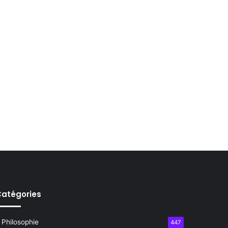
atégories
Philosophie
447