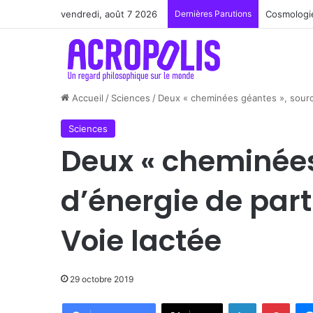
vendredi, août 7 2026
Dernières Parutions
Renoir : l
Accueil
/
Sciences
/
Deux « cheminées géantes », sources
Sciences
Deux « cheminées
d’énergie de part
Voie lactée
29 octobre 2019
Linkedin
Pinte