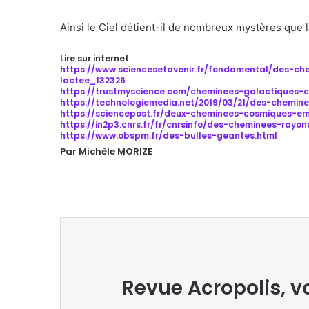
Ainsi le Ciel détient-il de nombreux mystères que l
Lire sur internet
https://www.sciencesetavenir.fr/fondamental/des-c
lactee_132326
https://trustmyscience.com/cheminees-galactiques-c
https://technologiemedia.net/2019/03/21/des-chemin
https://sciencepost.fr/deux-cheminees-cosmiques-e
https://in2p3.cnrs.fr/fr/cnrsinfo/des-cheminees-rayo
https://www.obspm.fr/des-bulles-geantes.html
Par Michèle MORIZE
Revue Acropolis, v