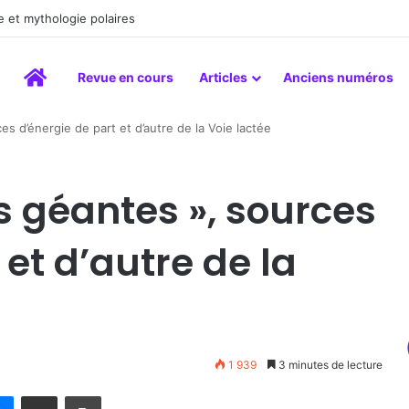
a peinture comme un art du lien
Accueil
Revue en cours
Articles
Anciens numéros
 d’énergie de part et d’autre de la Voie lactée
 géantes », sources
 et d’autre de la
1 939
3 minutes de lecture
rest
Messenger
Partager par email
Imprimer