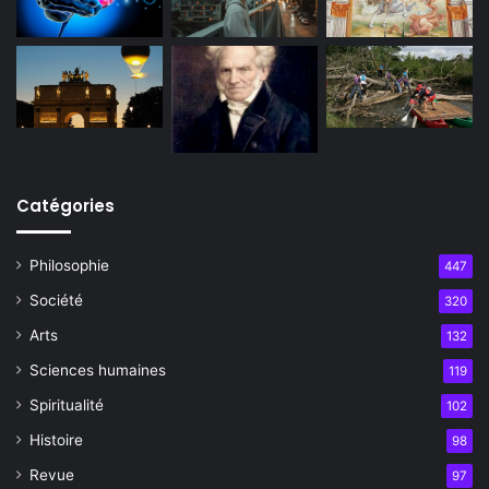
Catégories
Philosophie
447
Société
320
Arts
132
Sciences humaines
119
Spiritualité
102
Histoire
98
Revue
97