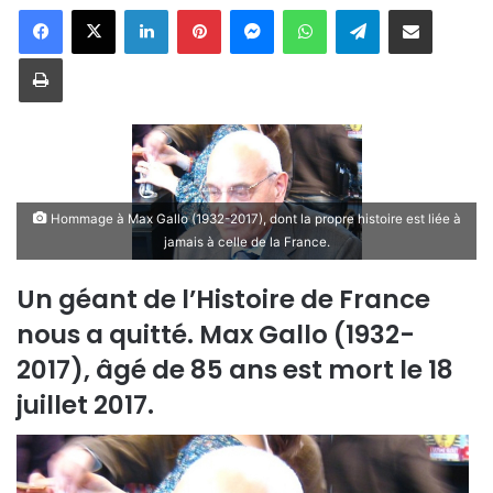
Linkedin
Pinterest
Messenger
WhatsApp
Telegram
Partager par email
Imprimer
Hommage à Max Gallo (1932-2017), dont la propre histoire est liée à
jamais à celle de la France.
Un géant de l’Histoire de France
nous a quitté. Max Gallo (1932-
2017), âgé de 85 ans est mort le 18
juillet 2017.