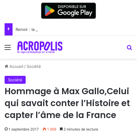
Renoir : la peinture comme un art du lien
Menu
R
Accueil
/
Société
Société
Hommage à Max Gallo,Celui
qui savait conter l’Histoire et
capter l’âme de la France
1 septembre 2017
1 968
2 minutes de lecture