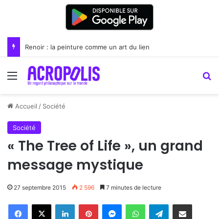
Renoir : la peinture comme un art du lien
Menu
R
Accueil
/
Société
Société
« The Tree of Life », un grand
message mystique
27 septembre 2015
2 596
7 minutes de lecture
Linkedin
Pinterest
Messenger
WhatsApp
Telegram
Partager par email