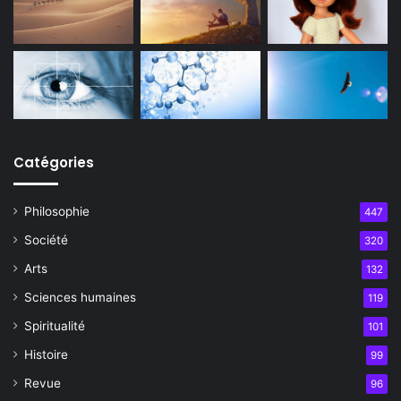
Catégories
Philosophie
447
Société
320
Arts
132
Sciences humaines
119
Spiritualité
101
Histoire
99
Revue
96