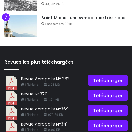
30 juin 2018
Saint Michel, une symbolique très riche
1 septembre 2018
Revues les plus téléchargées
Revue Acropolis N° 363
Télécharger
1 fichier·s
2.95 MB
Revue N°370
Télécharger
1 fichier·s
1.21 MB
Revue Acropolis N°369
Télécharger
1 fichier·s
970.89 KB
Revue Acropolis N°341
Télécharger
1 fichier·s
0.00 KB