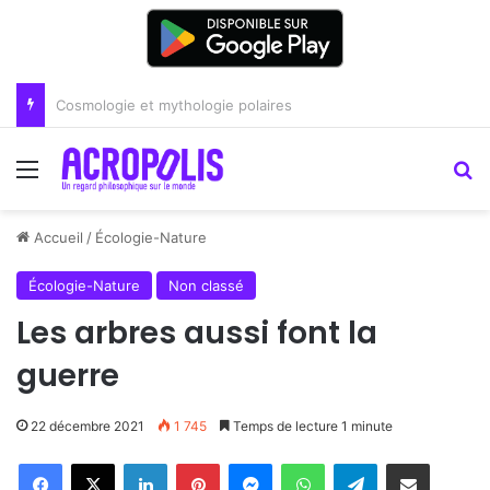
Renoir : la peinture comme un art du lien
Menu
R
Accueil
/
Écologie-Nature
Écologie-Nature
Non classé
Les arbres aussi font la
guerre
22 décembre 2021
1 745
Temps de lecture 1 minute
Linkedin
Pinterest
Messenger
WhatsApp
Telegram
Partager par email