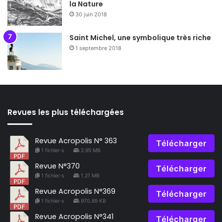
la Nature
30 juin 2018
Saint Michel, une symbolique très riche
1 septembre 2018
Revues les plus téléchargées
Revue Acropolis N° 363
Télécharger
1 fichier·s
2.95 MB
Revue N°370
Télécharger
1 fichier·s
1.21 MB
Revue Acropolis N°369
Télécharger
1 fichier·s
970.89 KB
Revue Acropolis N°341
Télécharger