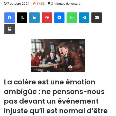
7 octobre 2024
1 483
3 minutes de lecture
Linkedin
Pinterest
Messenger
WhatsApp
Telegram
Partager par email
Imprimer
La colère est une émotion
ambigüe : ne pensons-nous
pas devant un événement
injuste qu’il est normal d’être