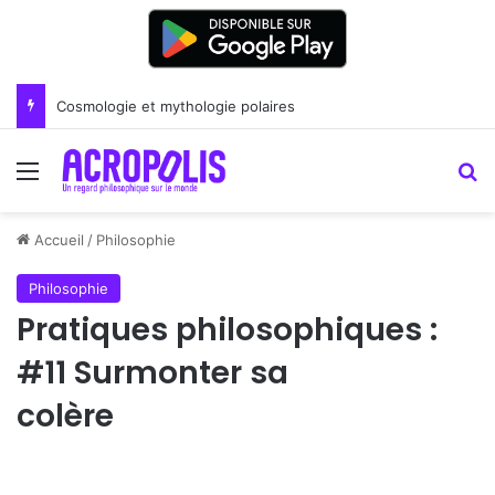
Renoir : la peinture comme un art du lien
Menu
R
Accueil
/
Philosophie
Philosophie
Pratiques philosophiques :
#11 Surmonter sa
colère