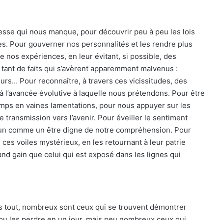
esse qui nous manque, pour découvrir peu à peu les lois
es. Pour gouverner nos personnalités et les rendre plus
e nos expériences, en leur évitant, si possible, des
e tant de faits qui s’avèrent apparemment malvenus :
eurs… Pour reconnaître, à travers ces vicissitudes, des
à l’avancée évolutive à laquelle nous prétendons. Pour être
 temps en vaines lamentations, pour nous appuyer sur les
de transmission vers l’avenir. Pour éveiller le sentiment
acun comme un être digne de notre compréhension. Pour
ces voiles mystérieux, en les retournant à leur patrie
and gain que celui qui est exposé dans les lignes qui
près tout, nombreux sont ceux qui se trouvent démontrer
 ou les perdre en un jour, mais peu nombreux ceux qui