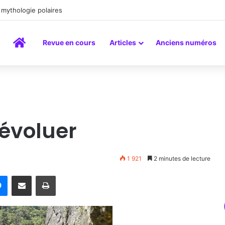
mythologie polaires
Accueil
Revue en cours
Articles
Anciens numéros
 évoluer
1 921
2 minutes de lecture
rest
Messenger
Partager par email
Imprimer