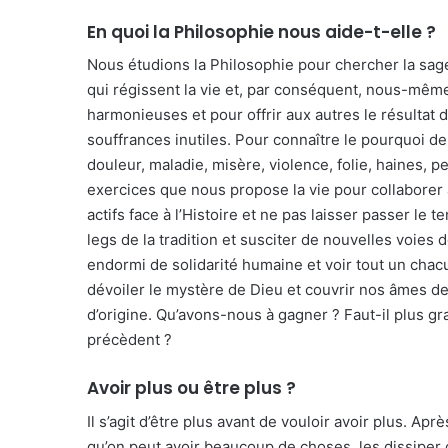
En quoi la Philosophie nous aide-t-elle ?
Nous étudions la Philosophie pour chercher la sag
qui régissent la vie et, par conséquent, nous-mêm
harmonieuses et pour offrir aux autres le résultat d
souffrances inutiles. Pour connaître le pourquoi d
douleur, maladie, misère, violence, folie, haines, p
exercices que nous propose la vie pour collaborer 
actifs face à l’Histoire et ne pas laisser passer le
legs de la tradition et susciter de nouvelles voies 
endormi de solidarité humaine et voir tout un ch
dévoiler le mystère de Dieu et couvrir nos âmes de 
d’origine. Qu’avons-nous à gagner ? Faut-il plus gr
précèdent ?
Avoir plus ou être plus ?
Il s’agit d’être plus avant de vouloir avoir plus. A
qu’on peut avoir beaucoup de choses, les dissiper