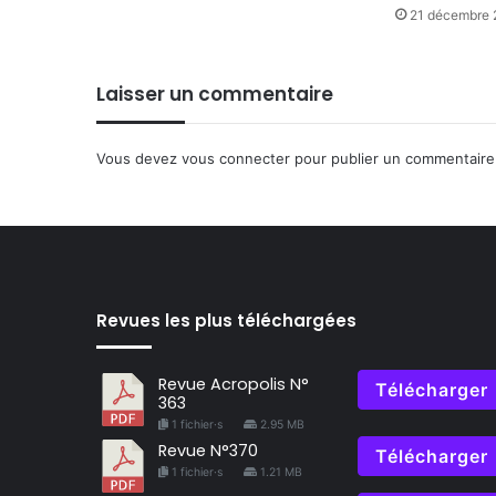
21 décembre 
Laisser un commentaire
Vous devez
vous connecter
pour publier un commentaire
Revues les plus téléchargées
Revue Acropolis N°
Télécharger
363
1 fichier·s
2.95 MB
Revue N°370
Télécharger
1 fichier·s
1.21 MB