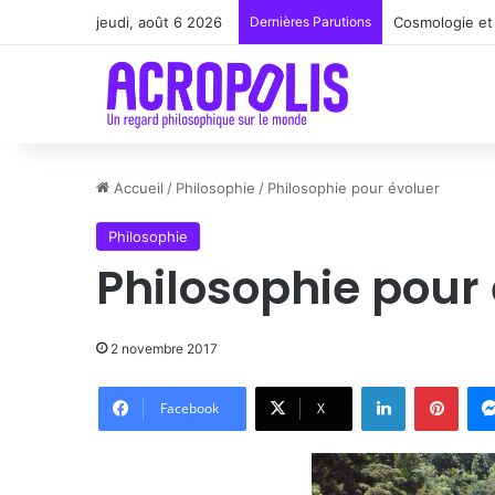
jeudi, août 6 2026
Dernières Parutions
Cosmologie et 
Accueil
/
Philosophie
/
Philosophie pour évoluer
Philosophie
Philosophie pour
2 novembre 2017
Linkedin
Pinte
Facebook
X