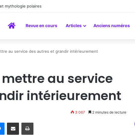
peinture comme un art du lien
Accueil
Revue en cours
Articles
Anciens numéros
tre au service des autres et grandir intérieurement
mettre au service
ndir intérieurement
3 067
2 minutes de lecture
rest
Messenger
Partager par email
Imprimer