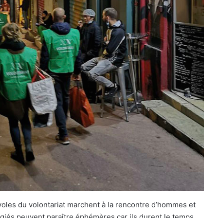
évoles du volontariat marchent à la rencontre d’hommes et
giés peuvent paraître éphémères car ils durent le temps