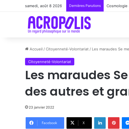
samedi, août 8 2026
Dernières Parutions
Renoir : la 
Accueil
/
Citoyenneté-Volontariat
/
Les maraudes Se met
Citoyenneté-Volontariat
Les maraudes Se 
des autres et gra
23 janvier 2022
Linkedin
Pinte
Facebook
X