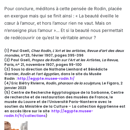
Pour conclure, méditons à cette pensée de Rodin, placée
en exergue mais qui se finit ainsi : « La beauté éveille le
cœur à l’amour, et hors l’amour rien ne vaut. Mais on
n’enseigne plus l’amour »… Et si la beauté nous permettait
de redécouvrir ce qu’est le véritable amour ?
(1) Paul Gsell,
Chez Rodin
,
L’Art et les artistes, Revue d’art des deux
mondes
, n°23, février 1907, pages 395-396
(2) Paul Gsell,
Propos de Rodin sur l’Art et les Artistes
,
La Revue
,
Paris, n° 21, novembre 1907, pages 99-100
(3)
Sous la direction de Nathalie Lienhard et Bénédicte
Garnier,
Rodin et l’art égyptien
, dans le site du Musée
Rodin :
http://egypte.musee-rodin.fr/
(4
)
Eric Biétry Rivierre,
Rodin, pharaon de la sculpture
, Le Figaro, 2
janvier 2023
(5) Centre de Recherche égyptologique de la Sorbonne, Centre
de recherche et de restauration des musées de France, le
musée du Louvre et de l’Université Paris-Nanterre avec le
soutien du Ministère de la Culture – La collection égyptienne est
en accès libre sur le site
http://egypte.musee-
rodin.fr/fr/collections
)