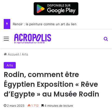
Renoir : la peinture comme un art du lien
Menu
R
Accueil
/
Arts
Arts
Rodin, comment être
Égyptien Exposition « Rêve
d’Egypte » au Musée Rodin
2 mars 2023
1 712
4 minutes de lecture