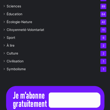
Sciences
89
Éducation
64
Écologie-Nature
42
Citoyenneté-Volontariat
11
Sport
6
À lire
2
Culture
2
Civilisation
1
Symbolisme
1