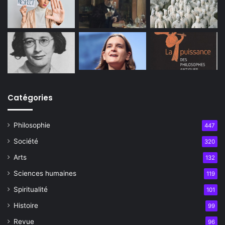
Catégories
Philosophie
447
Société
320
Arts
132
Sciences humaines
119
Spiritualité
101
Histoire
99
Revue
96