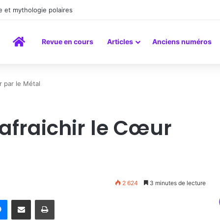
a peinture comme un art du lien
Accueil
Revue en cours
Articles
Anciens numéros
r par le Métal
Rafraichir le Cœur
2 624
3 minutes de lecture
rest
Messenger
Partager par email
Imprimer