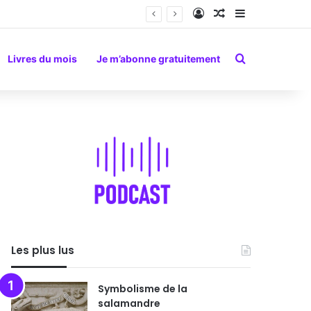
Connexion
Article Aléatoire
Sidebar (barr
Rechercher
Livres du mois
Je m’abonne gratuitement
Les plus lus
Symbolisme de la
salamandre