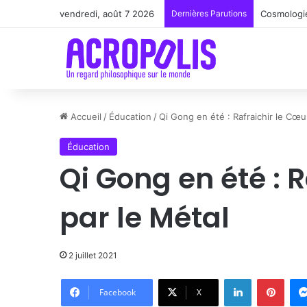
vendredi, août 7 2026
Dernières Parutions
Renoir : l
Accueil
/
Éducation
/
Qi Gong en été : Rafraichir le Cœu
Éducation
Qi Gong en été : 
par le Métal
2 juillet 2021
Linkedin
Pinte
Facebook
X