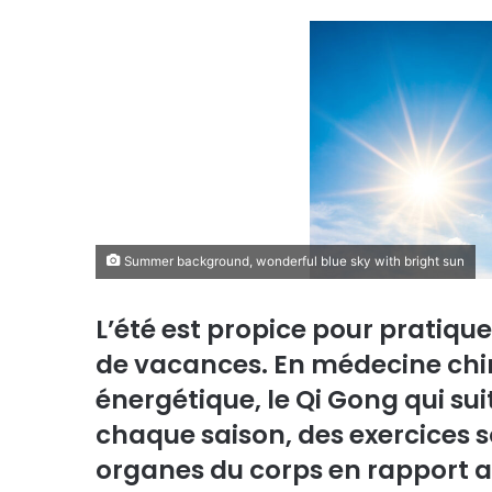
Summer background, wonderful blue sky with bright sun
L’été est propice pour pratique
de vacances. En médecine chino
énergétique, le Qi Gong qui sui
chaque saison, des exercices 
organes du corps en rapport av