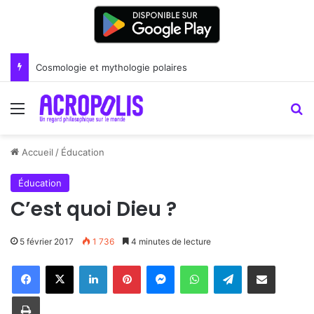
Renoir : la peinture comme un art du lien
Menu
R
Accueil
/
Éducation
Éducation
C’est quoi Dieu ?
5 février 2017
1 736
4 minutes de lecture
Linkedin
Pinterest
Messenger
WhatsApp
Telegram
Partager par email
Imprimer