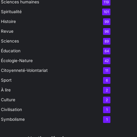
Sciences humaines
119
Spiritualité
101
Histoire
99
Revue
96
Sciences
89
Éducation
64
Écologie-Nature
42
Citoyenneté-Volontariat
11
Sport
6
À lire
2
Culture
2
Civilisation
1
Symbolisme
1