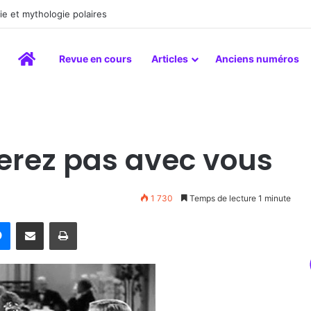
la peinture comme un art du lien
Accueil
Revue en cours
Articles
Anciens numéros
erez pas avec vous
1 730
Temps de lecture 1 minute
rest
Messenger
Partager par email
Imprimer