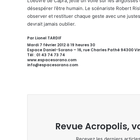
L’oeuvre de Capra, jette un voile sur les angoisses
désespérer l’être humain. Le scénariste Robert Riski
observer et restituer chaque geste avec une justess
devrait jamais oublier.
Par Lionel TARDIF
Mardi 7 février 2012 à 19 heures 30
Espace Daniel-Sorano – 16, rue Charles Pathé 94300 V
Tél : 01 43 74 73 74
www.espacesorano.com
info@espacesorano.com
Revue Acropolis, v
Recevez les derniers articles