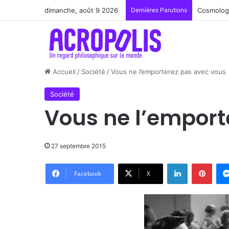
dimanche, août 9 2026
Dernières Parutions
Renoir : 
Accueil
/
Société
/
Vous ne l’emporterez pas avec vous
Société
Vous ne l’emport
27 septembre 2015
Linkedin
Pinte
Facebook
X