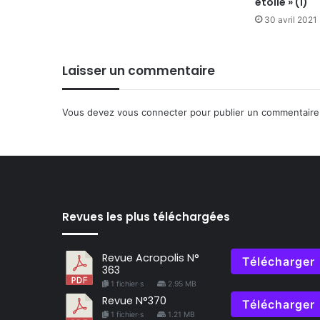
étoile » (1)
30 avril 2021
Laisser un commentaire
Vous devez
vous connecter
pour publier un commentaire
Revues les plus téléchargées
Revue Acropolis N°
Télécharger
363
1 fichier·s
2.95 MB
Revue N°370
Télécharger
1 fichier·s
1.21 MB