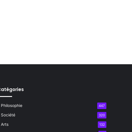
atégories
Philosophie
447
Société
320
Arts
132