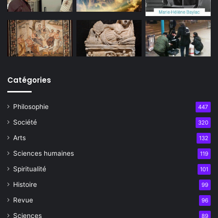
Catégories
Philosophie
447
Société
320
Arts
132
Sciences humaines
119
Spiritualité
101
Histoire
99
Revue
96
Sciences
89