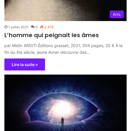
Arts
1 juillet 2021
0
2 418
L’homme qui peignait les âmes
par Metin ARDITI Éditions grasset, 2021, 304 pages, 20 € À la
fin du XIe siècle, jeune Avner découvre des…
Lire la suite »