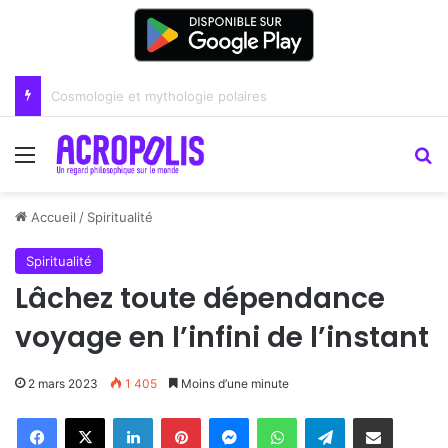
Renoir : la peinture comme un art du lien
Menu
R
Accueil
/
Spiritualité
Spiritualité
Lâchez toute dépendance
voyage en l’infini de l’instant
2 mars 2023
1 405
Moins d’une minute
Linkedin
Pinterest
Messenger
WhatsApp
Telegram
Partager par email