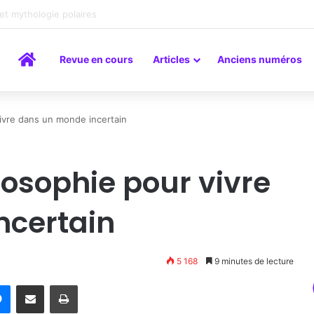
peinture comme un art du lien
Accueil
Revue en cours
Articles
Anciens numéros
vivre dans un monde incertain
ilosophie pour vivre
ncertain
5 168
9 minutes de lecture
rest
Messenger
Partager par email
Imprimer