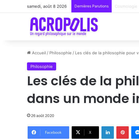
samedi, août 8 2026
Dernières Parutions
Renoir : la 
Accueil
/
Philosophie
/
Les clés de la philosophie pour 
Philosophie
Les clés de la ph
dans un monde i
26 août 2020
Linkedin
Pinte
Facebook
X