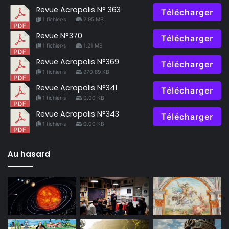
Revue Acropolis N° 363
Télécharger
1 fichier·s
2.95 MB
Revue N°370
Télécharger
1 fichier·s
1.21 MB
Revue Acropolis N°369
Télécharger
1 fichier·s
970.89 KB
Revue Acropolis N°341
Télécharger
1 fichier·s
0.00 KB
Revue Acropolis N°343
Télécharger
1 fichier·s
0.00 KB
Au hasard