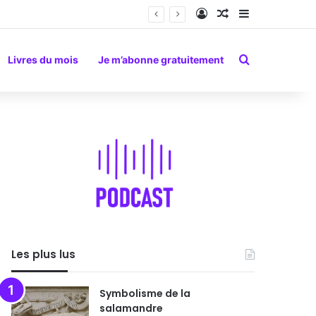
Connexion
Article Aléatoire
Sidebar (barr
Rechercher
Livres du mois
Je m’abonne gratuitement
Les plus lus
Symbolisme de la
salamandre