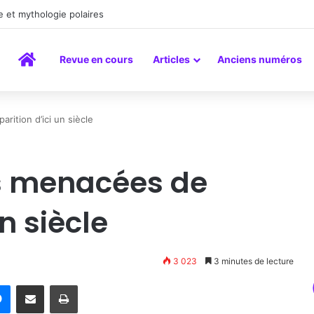
a peinture comme un art du lien
Accueil
Revue en cours
Articles
Anciens numéros
ition d’ici un siècle
s menacées de
un siècle
3 023
3 minutes de lecture
rest
Messenger
Partager par email
Imprimer