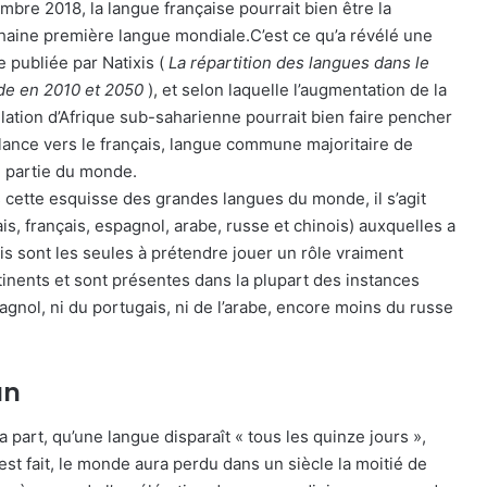
mbre 2018, la langue française pourrait bien être la
haine première langue mondiale.C’est ce qu’a révélé une
e publiée par Natixis (
La répartition des langues dans le
e en 2010 et 2050
), et selon laquelle l’augmentation de la
lation d’Afrique sub-saharienne pourrait bien faire pencher
alance vers le français, langue commune majoritaire de
e partie du monde.
 cette esquisse des grandes langues du monde, il s’agit
is, français, espagnol, arabe, russe et chinois) auxquelles a
nçais sont les seules à prétendre jouer un rôle vraiment
ntinents et sont présentes dans la plupart des instances
spagnol, ni du portugais, ni de l’arabe, encore moins du russe
an
 part, qu’une langue disparaît « tous les quinze jours »,
’est fait, le monde aura perdu dans un siècle la moitié de