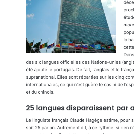
déce
proc
étud
mond
popu
la b
cett
Dans
des six langues officielles des Nations-unies (angla
été ajouté le portugais. De fait, l’anglais et le fra
supranational. Elles sont réparties sur les cinq co
internationales, ce qui n’est guère le cas ni de l’e
et du chinois.
25 langues disparaissent par 
Le linguiste français Claude Hagège estime, pour sa
soit 25 par an. Autrement dit, à ce rythme, si rien n