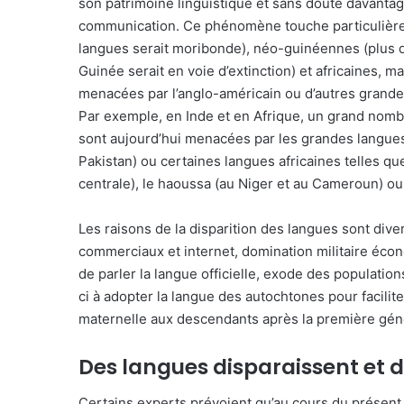
son patrimoine linguistique et sans doute davanta
communication. Ce phénomène touche particulièrem
langues serait moribonde), néo-guinéennes (plus 
Guinée serait en voie d’extinction) et africaines, 
menacées par l’anglo-américain ou d’autres grand
Par exemple, en Inde et en Afrique, un grand nombr
sont aujourd’hui menacées par les grandes langues i
Pakistan) ou certaines langues africaines telles que
centrale), le haoussa (au Niger et au Cameroun) ou
Les raisons de la disparition des langues sont div
commerciaux et internet, domination militaire écon
de parler la langue officielle, exode des population
ci à adopter la langue des autochtones pour facilit
maternelle aux descendants après la première gé
Des langues disparaissent et
Certains experts prévoient qu’au cours du présent 