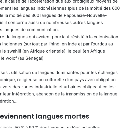
ge, à cause de l’accélération due aux prodigieux moyens de
ent les langues indonésiennes (plus de la moitié des 600
de la moitié des 860 langues de Papouasie-Nouvelle-
mais il concerne aussi de nombreuses autres langues
es langues de communication.
e de langues qui avaient pourtant résisté à la colonisation
ndiennes (surtout par l’hindi en Inde et par l’ourdou au
 le swahili (en Afrique orientale), le peul (en Afrique
 le wolof (au Sénégal).
erses : utilisation de langues dominantes pour les échanges
omique, religieuse ou culturelle d’un pays avec obligation
s vers des zones industrielle et urbaines obligeant celles-
er leur intégration, abandon de la transmission de la langue
nération…
 deviennent langues mortes
siècle, 50 % à 90 % des langues parlées actuelles