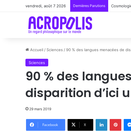
vendredi, août 7 2026
Dernières Parutions
Renoir : l
Accueil
/
Sciences
/
90 % des langues menacées de dispar
Sciences
90 % des langue
disparition d’ici 
29 mars 2019
Linkedin
Pinte
Facebook
X