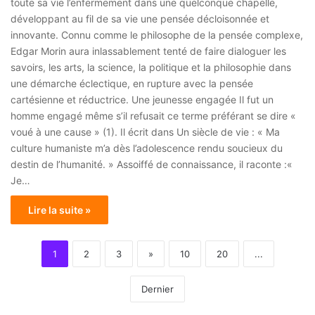
toute sa vie l’enfermement dans une quelconque chapelle,
développant au fil de sa vie une pensée décloisonnée et
innovante. Connu comme le philosophe de la pensée complexe,
Edgar Morin aura inlassablement tenté de faire dialoguer les
savoirs, les arts, la science, la politique et la philosophie dans
une démarche éclectique, en rupture avec la pensée
cartésienne et réductrice. Une jeunesse engagée Il fut un
homme engagé même s’il refusait ce terme préférant se dire «
voué à une cause » (1). Il écrit dans Un siècle de vie : « Ma
culture humaniste m’a dès l’adolescence rendu soucieux du
destin de l’humanité. » Assoiffé de connaissance, il raconte :«
Je…
Lire la suite »
1
2
3
»
10
20
...
Dernier