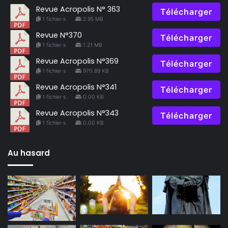
Revue Acropolis N° 363
Télécharger
1 fichier·s
2.95 MB
Revue N°370
Télécharger
1 fichier·s
1.21 MB
Revue Acropolis N°369
Télécharger
1 fichier·s
970.89 KB
Revue Acropolis N°341
Télécharger
1 fichier·s
0.00 KB
Revue Acropolis N°343
Télécharger
1 fichier·s
0.00 KB
Au hasard