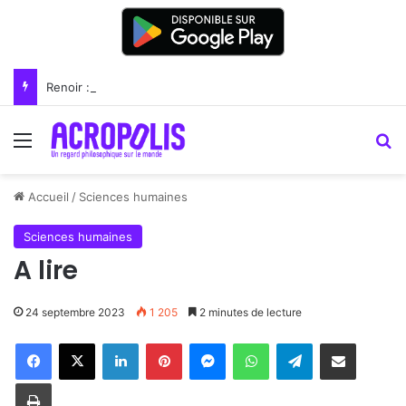
Renoir : la peinture comme un art du lien
Menu
R
Accueil
/
Sciences humaines
Sciences humaines
A lire
24 septembre 2023
1 205
2 minutes de lecture
Linkedin
Pinterest
Messenger
WhatsApp
Telegram
Partager par email
Imprimer