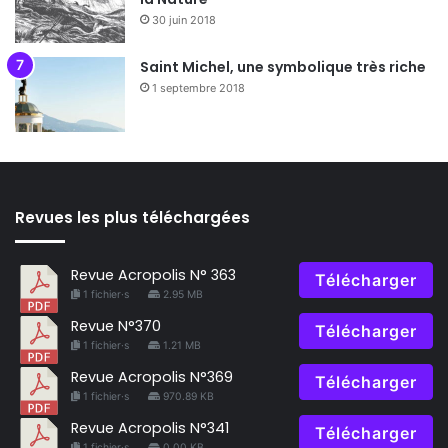
30 juin 2018
Saint Michel, une symbolique très riche
1 septembre 2018
Revues les plus téléchargées
Revue Acropolis N° 363
Télécharger
1 fichier·s
2.95 MB
Revue N°370
Télécharger
1 fichier·s
1.21 MB
Revue Acropolis N°369
Télécharger
1 fichier·s
970.89 KB
Revue Acropolis N°341
Télécharger
1 fichier·s
0.00 KB