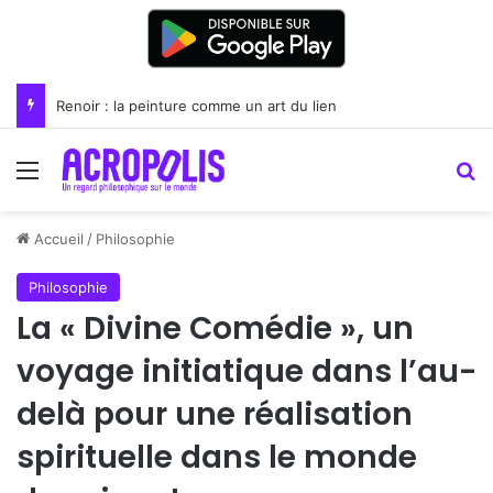
Renoir : la peinture comme un art du lien
Menu
R
Accueil
/
Philosophie
Philosophie
La « Divine Comédie », un
voyage initiatique dans l’au-
delà pour une réalisation
spirituelle dans le monde