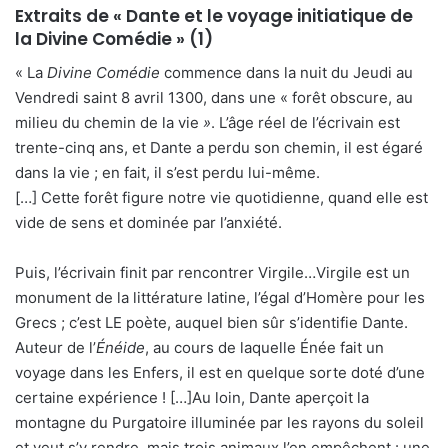
Extraits de « Dante et le voyage initiatique de
la Divine Comédie » (1)
« La
Divine Comédie
commence dans la nuit du Jeudi au
Vendredi saint 8 avril 1300, dans une « forêt obscure, au
milieu du chemin de la vie
»
. L’âge réel de l’écrivain est
trente-cinq ans, et Dante a perdu son chemin, il est égaré
dans la vie ; en fait, il s’est perdu lui-même.
[…] Cette forêt figure notre vie quotidienne, quand elle est
vide de sens et dominée par l’anxiété.
Puis, l’écrivain finit par rencontrer Virgile…Virgile est un
monument de la littérature latine, l’égal d’Homère pour les
Grecs ; c’est LE poète, auquel bien sûr s’identifie Dante.
Auteur de l’
Énéide
, au cours de laquelle Énée fait un
voyage dans les Enfers, il est en quelque sorte doté d’une
certaine expérience ! […]Au loin, Dante aperçoit la
montagne du Purgatoire illuminée par les rayons du soleil
et veut s’y rendre, mais trois animaux l’en empêchent : une