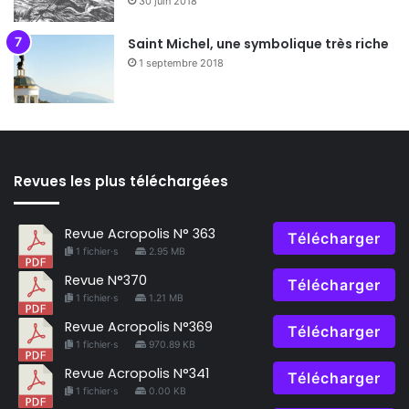
30 juin 2018
Saint Michel, une symbolique très riche
1 septembre 2018
Revues les plus téléchargées
Revue Acropolis N° 363
Télécharger
1 fichier·s
2.95 MB
Revue N°370
Télécharger
1 fichier·s
1.21 MB
Revue Acropolis N°369
Télécharger
1 fichier·s
970.89 KB
Revue Acropolis N°341
Télécharger
1 fichier·s
0.00 KB