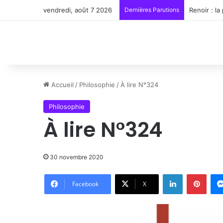
vendredi, août 7 2026
Dernières Parutions
Renoir : l
Accueil
/
Philosophie
/
À lire N°324
Philosophie
À lire N°324
30 novembre 2020
Linkedin
Pinte
Facebook
X