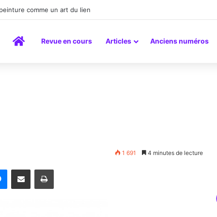
a peinture comme un art du lien
Accueil
Revue en cours
Articles
Anciens numéros
1 691
4 minutes de lecture
rest
Messenger
Partager par email
Imprimer