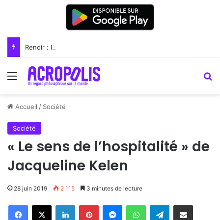
Renoir : la peinture comme un art du lien
Menu
R
Accueil
/
Société
Société
« Le sens de l’hospitalité » de
Jacqueline Kelen
28 juin 2019
2 115
3 minutes de lecture
Linkedin
Pinterest
Messenger
WhatsApp
Telegram
Partager par email