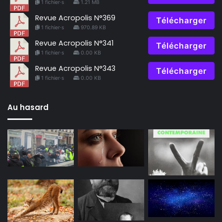
1 fichier·s
1.21 MB
Revue Acropolis N°369
Télécharger
1 fichier·s
970.89 KB
Revue Acropolis N°341
Télécharger
1 fichier·s
0.00 KB
Revue Acropolis N°343
Télécharger
1 fichier·s
0.00 KB
Au hasard