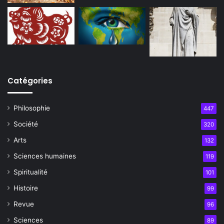
Catégories
Philosophie
447
Société
320
Arts
132
Sciences humaines
119
Spiritualité
101
Histoire
99
Revue
96
Sciences
89