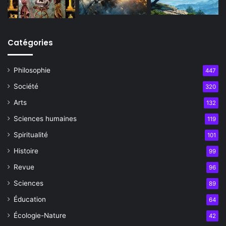
Catégories
Philosophie
447
Société
320
Arts
132
Sciences humaines
119
Spiritualité
101
Histoire
99
Revue
96
Sciences
89
Éducation
64
Écologie-Nature
42