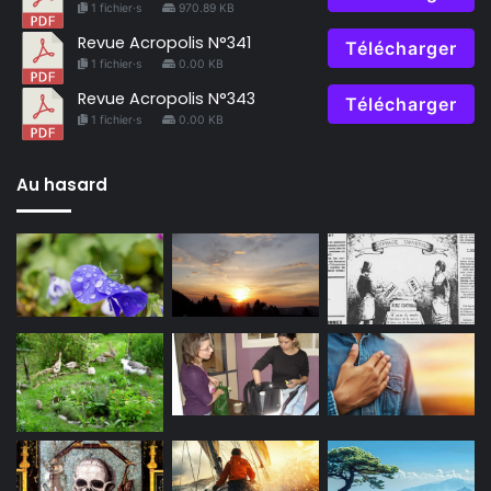
1 fichier·s
970.89 KB
Revue Acropolis N°341
Télécharger
1 fichier·s
0.00 KB
Revue Acropolis N°343
Télécharger
1 fichier·s
0.00 KB
Au hasard