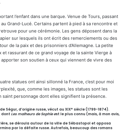
.
 portant l’enfant dans une barque. Venue de Tours, passant
te au Grand-Lucé. Certains partent à pied à sa rencontre et
e retrouve pour une cérémonie. Les gens déposent dans la
pier sur lesquels ils ont écrit des remerciements ou des
our de la paix et des prisonniers d’Allemagne. La petite
ux et rassurant de ce grand voyage de la sainte Vierge à
r apporter son soutien à ceux qui viennent de vivre des
tre statues ont ainsi sillonné la France, c’est pour moi
lexité, que, comme les images, les statues sont les
n saint personnage dont elles signifient la présence.
e
de Ségur, d’origine russe, vécut au XIX
siècle (1799-1874).
, dont
Les malheurs de Sophie e
st le plus connu (mais, à mon avis,
rière, se déroula autour de la ville de Sébastopol et opposa
 termina par la défaite russe. Autrefois, beaucoup des romans