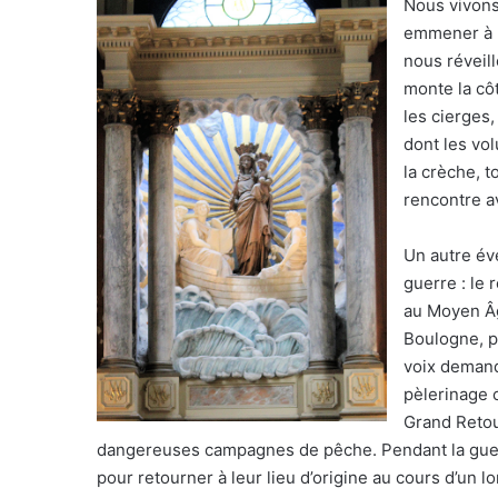
Nous vivons
emmener à l
nous réveill
monte la côt
les cierges
dont les vol
la crèche, t
rencontre a
Un autre év
guerre : le
au Moyen Âg
Boulogne, p
voix demanda
pèlerinage
Grand Retou
dangereuses campagnes de pêche. Pendant la guerre
pour retourner à leur lieu d’origine au cours d’un l