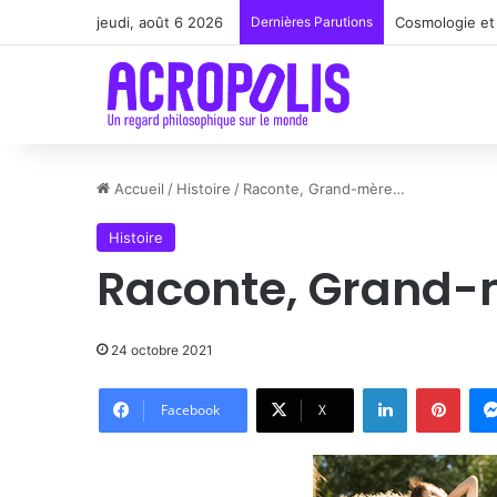
jeudi, août 6 2026
Dernières Parutions
Cosmologie et 
Accueil
/
Histoire
/
Raconte, Grand-mère…
Histoire
Raconte, Grand
24 octobre 2021
Linkedin
Pinte
Facebook
X