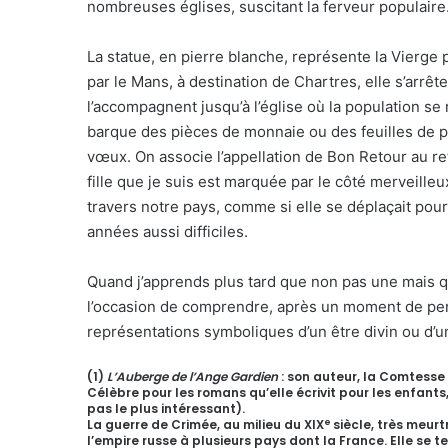
nombreuses églises, suscitant la ferveur populaire
La statue, en pierre blanche, représente la Vierge
par le Mans, à destination de Chartres, elle s’arrê
l’accompagnent jusqu’à l’église où la population s
barque des pièces de monnaie ou des feuilles de pa
vœux. On associe l’appellation de Bon Retour au ret
fille que je suis est marquée par le côté merveille
travers notre pays, comme si elle se déplaçait pou
années aussi difficiles.
Quand j’apprends plus tard que non pas une mais qua
l’occasion de comprendre, après un moment de perp
représentations symboliques d’un être divin ou d’u
(1)
L’Auberge de l’Ange Gardien
: son auteur, la Comtesse 
Célèbre pour les romans qu’elle écrivit pour les enfants
pas le plus intéressant).
e
La guerre de Crimée, au milieu du XIX
siècle, très meurt
l’empire russe à plusieurs pays dont la France. Elle se