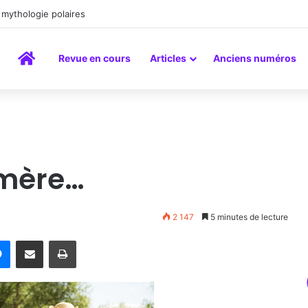
mythologie polaires
Accueil
Revue en cours
Articles
Anciens numéros
-mère…
2 147
5 minutes de lecture
rest
Messenger
Partager par email
Imprimer