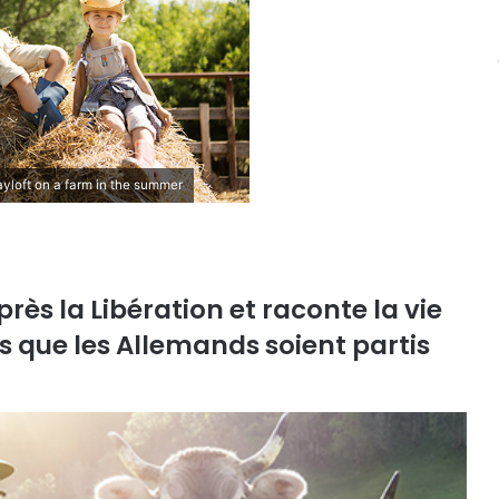
hayloft on a farm in the summer
rès la Libération et raconte la vie
s que les Allemands soient partis