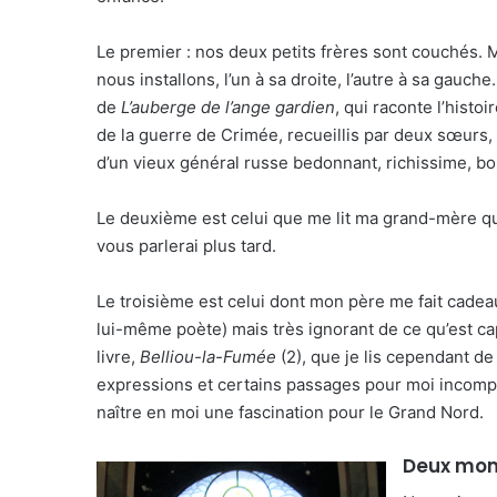
Le premier : nos deux petits frères sont couchés. M
nous installons, l’un à sa droite, l’autre à sa gauche
de
L’auberge de l’ange gardien
, qui raconte l’histo
de la guerre de Crimée, recueillis par deux sœurs, p
d’un vieux général russe bedonnant, richissime, bou
Le deuxième est celui que me lit ma grand-mère qu
vous parlerai plus tard.
Le troisième est celui dont mon père me fait cadeau
lui-même poète) mais très ignorant de ce qu’est c
livre,
Belliou-la-Fumée
(2), que je lis cependant d
expressions et certains passages pour moi incompré
naître en moi une fascination pour le Grand Nord.
Deux mom