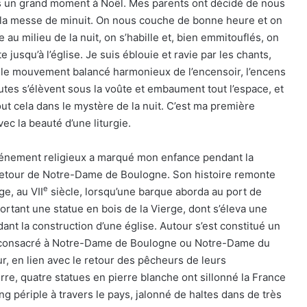
 un grand moment à Noël. Mes parents ont décidé de nous
a messe de minuit. On nous couche de bonne heure et on
e au milieu de la nuit, on s’habille et, bien emmitouflés, on
e jusqu’à l’église. Je suis éblouie et ravie par les chants,
, le mouvement balancé harmonieux de l’encensoir, l’encens
utes s’élèvent sous la voûte et embaument tout l’espace, et
out cela dans le mystère de la nuit. C’est ma première
vec la beauté d’une liturgie.
énement religieux a marqué mon enfance pendant la
 retour de Notre-Dame de Boulogne. Son histoire remonte
e
e, au VII
siècle, lorsqu’une barque aborda au port de
ortant une statue en bois de la Vierge, dont s’éleva une
nt la construction d’une église. Autour s’est constitué un
 consacré à Notre-Dame de Boulogne ou Notre-Dame du
r, en lien avec le retour des pêcheurs de leurs
, quatre statues en pierre blanche ont sillonné la France
ong périple à travers le pays, jalonné de haltes dans de très