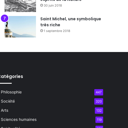
30 juin 2018
Saint Michel, une symbolique
très riche
1 septembre 2018
atégories
Philosophie
447
Société
320
Arts
132
Sciences humaines
119