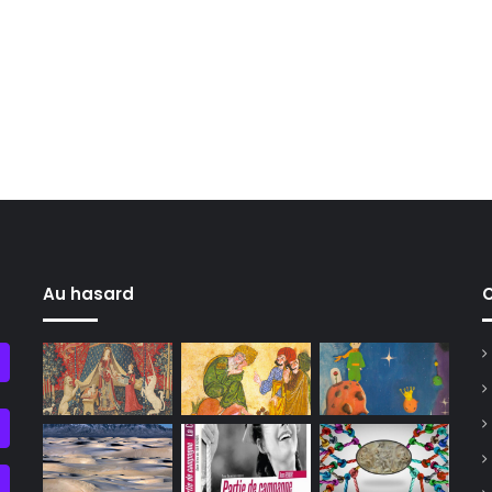
Au hasard
C