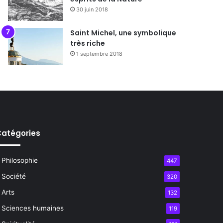
30 juin 2018
Saint Michel, une symbolique
très riche
1 septembre 2018
atégories
Philosophie
447
Société
320
Arts
132
Sciences humaines
119