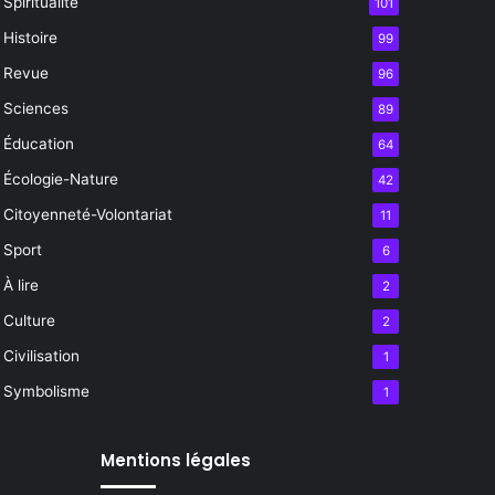
Spiritualité
101
Histoire
99
Revue
96
Sciences
89
Éducation
64
Écologie-Nature
42
Citoyenneté-Volontariat
11
Sport
6
À lire
2
Culture
2
Civilisation
1
Symbolisme
1
Mentions légales