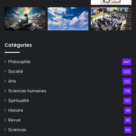
Catégories
Philosophie
447
Société
320
Arts
132
Sciences humaines
119
Spiritualité
101
Histoire
99
Revue
96
Sciences
89