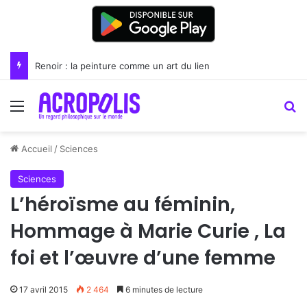
Renoir : la peinture comme un art du lien
Menu
R
Accueil
/
Sciences
Sciences
L’héroïsme au féminin,
Hommage à Marie Curie , La
foi et l’œuvre d’une femme
17 avril 2015
2 464
6 minutes de lecture