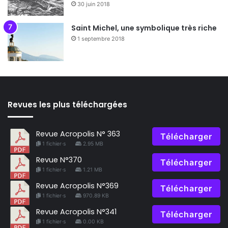
30 juin 2018
Saint Michel, une symbolique très riche
1 septembre 2018
Revues les plus téléchargées
Revue Acropolis N° 363
Télécharger
1 fichier·s
2.95 MB
Revue N°370
Télécharger
1 fichier·s
1.21 MB
Revue Acropolis N°369
Télécharger
1 fichier·s
970.89 KB
Revue Acropolis N°341
Télécharger
1 fichier·s
0.00 KB