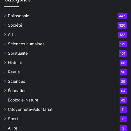
Philosophie
447
Société
320
Arts
132
Sciences humaines
119
Spiritualité
101
Histoire
99
Revue
96
Sciences
89
Éducation
64
Écologie-Nature
42
Citoyenneté-Volontariat
11
Sport
6
À lire
2