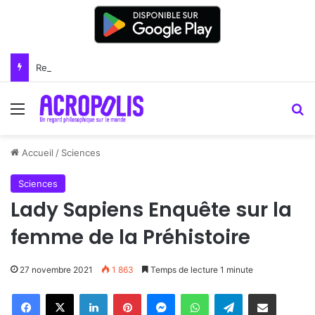
Renoir : la peinture comme un art du lien
Menu
R
Accueil
/
Sciences
Sciences
Lady Sapiens Enquête sur la
femme de la Préhistoire
27 novembre 2021
1 863
Temps de lecture 1 minute
Linkedin
Pinterest
Messenger
WhatsApp
Telegram
Partager par email