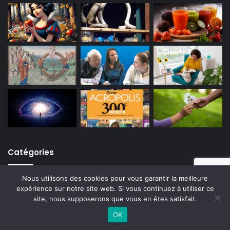
Catégories
Nous utilisons des cookies pour vous garantir la meilleure
Philosophie
447
expérience sur notre site web. Si vous continuez à utiliser ce
Société
320
site, nous supposerons que vous en êtes satisfait.
Arts
132
OK
Facebook
X
WhatsApp
Telegram
Sciences humaines