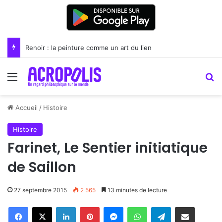
Renoir : la peinture comme un art du lien
Menu
R
Accueil
/
Histoire
Histoire
Farinet, Le Sentier initiatique
de Saillon
27 septembre 2015
2 565
13 minutes de lecture
Linkedin
Pinterest
Messenger
WhatsApp
Telegram
Partager par email