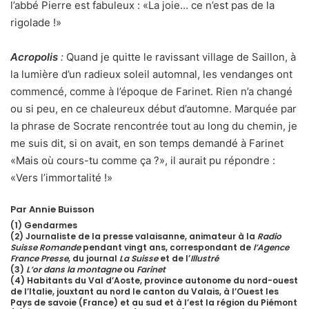
l’abbé Pierre est fabuleux : «La joie… ce n’est pas de la
rigolade !»
Acropolis
:
Quand je quitte le ravissant village de Saillon, à
la lumière d’un radieux soleil automnal, les vendanges ont
commencé, comme à l’époque de Farinet. Rien n’a changé
ou si peu, en ce chaleureux début d’automne. Marquée par
la phrase de Socrate rencontrée tout au long du chemin, je
me suis dit, si on avait, en son temps demandé à Farinet
«Mais où cours-tu comme ça ?», il aurait pu répondre :
«Vers l’immortalité !»
Par Annie Buisson
(1) Gendarmes
(2) Journaliste de la presse valaisanne, animateur à la
Radio
Suisse Romande
pendant vingt ans, correspondant de
l’Agence
France Presse
, du journal
La Suisse
et de l’
Illustré
(3)
L’or dans la montagne
ou
Farinet
(4) Habitants du Val d’Aoste, province autonome du nord-ouest
de l’Italie, jouxtant au nord le canton du Valais, à l’Ouest les
Pays de savoie (France) et au sud et à l’est la région du Piémont