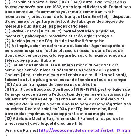
(5) Écrivain et poète suisse (1878-1947) auteur de
Farinet ou la
fausse monnaie
, paru en 1932, dans lequel il décrivait Farinet non
pas comme un «faux-monnayeur» mais comme un «vrai-
monnayeur », précurseur de la banque libre. En effet, il disposait
d’une mine d’or qui lui permettait de fabriquer des pièces de
meilleure qualité que les pièces officielles
(6) Blaise Pascal (1623-1662), mathématicien, physicien,
inventeur, philosophe, moraliste et théologien français
(7) Ancien joueur de l’équipe de football française
(8) Astrophysicien et astronaute suisse de l’Agence spatiale
européenne qui a effectué plusieurs missions dans l’espace
dont deux consacrées à la réparation et à la maintenance du
télescope spatial Hubble
(9) Joueur de tennis suisse numéro 1 mondial pendant 237
semaines consécutives et détenant un record de 16 grand
Chelem (4 tournois majeurs de tennis du circuit international),
faisant de lui le plus grand joueur de tennis de tous les temps
(10) Actrice française de cinéma et de théâtre
(11) Saint Jean Bosco ou Don Bosco (1815-1888), prêtre italien de
Turin qui a voué sa vie à l’éducation des jeunes enfants issus de
milieux défavorisés et qui a fondé en 1854 la Société de Saint
François de Sales plus connue sous le nom de Congrégation des
salésiens. Déclaré saint en 1934 par l’Église romaine, il est
patron des imprimeurs, des apprentis et des magiciens
(12) Adélaïde Mochettaz, femme dont Farinet a toujours été
amoureux et avec lequel il a eu une fille
Amis de Farinet
http://www.amisdefarinet.ch/crbst_17.html