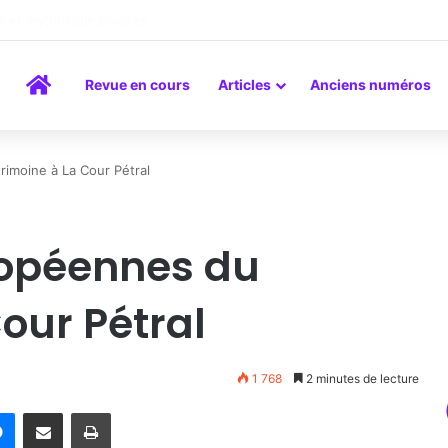
a peinture comme un art du lien
Accueil
Revue en cours
Articles
Anciens numéros
imoine à La Cour Pétral
ropéennes du
our Pétral
1 768
2 minutes de lecture
rest
Messenger
Partager par email
Imprimer