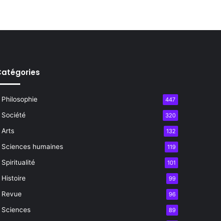
atégories
Philosophie
447
Société
320
Arts
132
Sciences humaines
119
Spiritualité
101
Histoire
99
Revue
96
Sciences
89