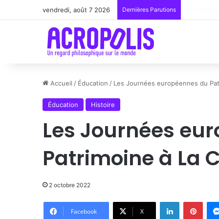
vendredi, août 7 2026
Dernières Parutions
Renoir : l
Accueil
/
Éducation
/
Les Journées européennes du Patr
Éducation
Histoire
Les Journées eu
Patrimoine à La C
2 octobre 2022
Linkedin
Pinte
Facebook
X