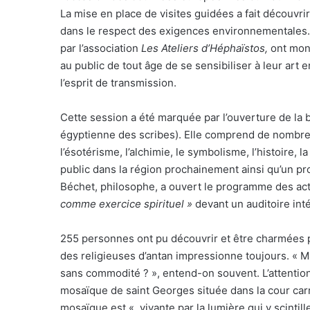
La mise en place de visites guidées a fait découvrir
dans le respect des exigences environnementales. L
par l’association
Les Ateliers d’Héphaïstos,
ont mont
au public de tout âge de se sensibiliser à leur art
l’esprit de transmission.
Cette session a été marquée par l’ouverture de la
égyptienne des scribes). Elle comprend de nombre
l’ésotérisme, l’alchimie, le symbolisme, l’histoire, 
public dans la région prochainement ainsi qu’un p
Béchet, philosophe, a ouvert le programme des act
comme exercice spirituel »
devant un auditoire inté
255 personnes ont pu découvrir et être charmées par
des religieuses d’antan impressionne toujours. « M
sans commodité ? », entend-on souvent. L’attention 
mosaïque de saint Georges située dans la cour carr
mosaïque est « vivante par la lumière qui y scintil