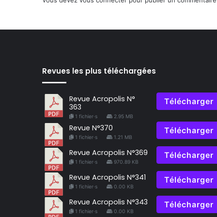
Vous devez
vous connecter
pour publier un commentaire
Revues les plus téléchargées
Revue Acropolis N°
Télécharger
363
1 fichier·s
2.95 MB
Revue N°370
Télécharger
1 fichier·s
1.21 MB
Revue Acropolis N°369
Télécharger
1 fichier·s
970.89 KB
Revue Acropolis N°341
Télécharger
1 fichier·s
0.00 KB
Revue Acropolis N°343
Télécharger
1 fichier·s
0.00 KB