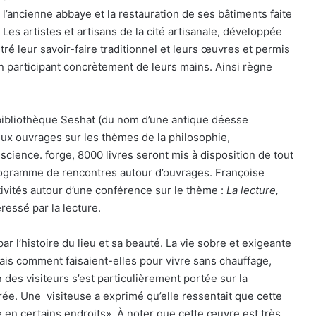
 l’ancienne abbaye et la restauration de ses bâtiments faite
es artistes et artisans de la cité artisanale, développée
ré leur savoir-faire traditionnel et leurs œuvres et permis
 en participant concrètement de leurs mains. Ainsi règne
 bibliothèque Seshat (du nom d’une antique déesse
ux ouvrages sur les thèmes de la philosophie,
la science. forge, 8000 livres seront mis à disposition de tout
rogramme de rencontres autour d’ouvrages. Françoise
ivités autour d’une conférence sur le thème :
La lecture,
ressé par la lecture.
 l’histoire du lieu et sa beauté. La vie sobre et exigeante
ais comment faisaient-elles pour vivre sans chauffage,
des visiteurs s’est particulièrement portée sur la
ée. Une visiteuse a exprimé qu’elle ressentait que cette
le en certains endroits». À noter que cette œuvre est très