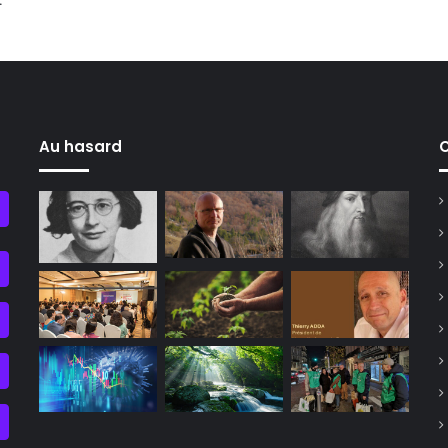
.
Au hasard
C