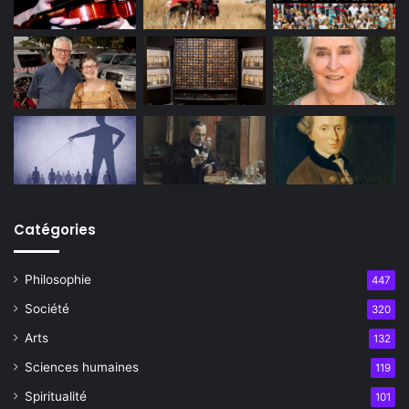
Catégories
Philosophie
447
Société
320
Arts
132
Sciences humaines
119
Spiritualité
101