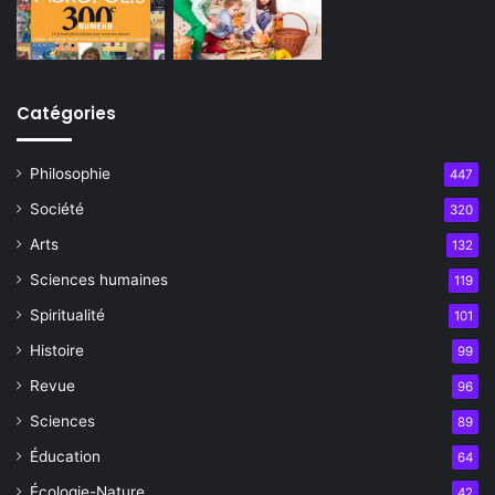
Catégories
Philosophie
447
Société
320
Arts
132
Sciences humaines
119
Spiritualité
101
Histoire
99
Revue
96
Sciences
89
Éducation
64
Écologie-Nature
42