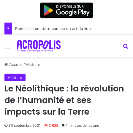
Renoir : la peinture comme un art du lien
Menu
R
Accueil
/
Histoire
Histoire
Le Néolithique : la révolution
de l’humanité et ses
impacts sur la Terre
30 septembre 2021
3 629
4 minutes de lecture