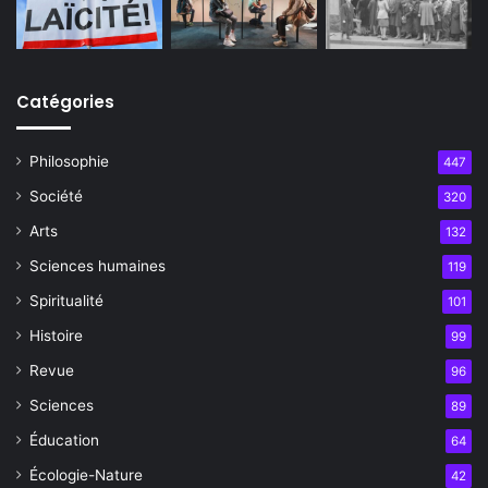
Catégories
Philosophie
447
Société
320
Arts
132
Sciences humaines
119
Spiritualité
101
Histoire
99
Revue
96
Sciences
89
Éducation
64
Écologie-Nature
42