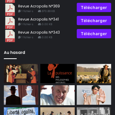
Revue Acropolis N°369
Télécharger
1 fichier·s
970.89 KB
Revue Acropolis N°341
Télécharger
1 fichier·s
0.00 KB
Revue Acropolis N°343
Télécharger
1 fichier·s
0.00 KB
Au hasard