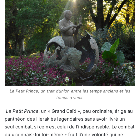
Le Petit Prince, un trait d’union entre les temps anciens et les
temps à venir.
Le Petit Prince
, un « Grand Caïd », peu ordinaire, érigé au
panthéon des Heraklès légendaires sans avoir livré un
seul combat, si ce n’est celui de l’indispensable. Le combat
du « connais-toi toi-même » fruit d’une volonté qui ne