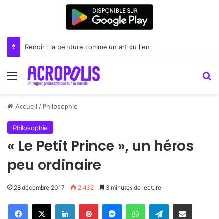
Renoir : la peinture comme un art du lien
Menu
R
Accueil
/
Philosophie
Philosophie
« Le Petit Prince », un héros
peu ordinaire
28 décembre 2017
2 432
3 minutes de lecture
Linkedin
Pinterest
Messenger
WhatsApp
Telegram
Partager par email