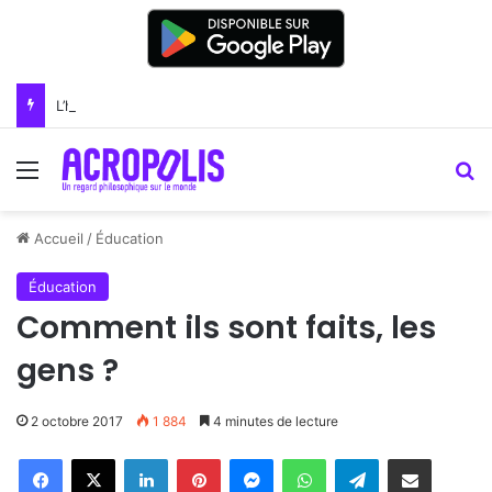
L’hirondelle – un oiseau bénéfique
Menu
R
Accueil
/
Éducation
Éducation
Comment ils sont faits, les
gens ?
2 octobre 2017
1 884
4 minutes de lecture
Linkedin
Pinterest
Messenger
WhatsApp
Telegram
Partager par email