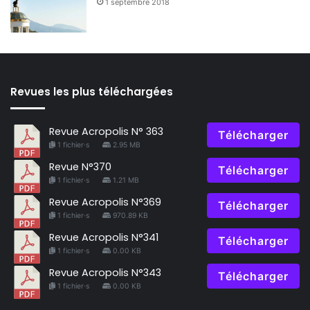
1 septembre 2018
Revues les plus téléchargées
Revue Acropolis N° 363
Télécharger
1 fichier·s
2.95 MB
Revue N°370
Télécharger
1 fichier·s
1.21 MB
Revue Acropolis N°369
Télécharger
1 fichier·s
970.89 KB
Revue Acropolis N°341
Télécharger
1 fichier·s
0.00 KB
Revue Acropolis N°343
Télécharger
1 fichier·s
0.00 KB